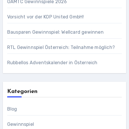
ÖAMTC Gewinnspiele 2026
Vorsicht vor der KOP United GmbH!
Bausparen Gewinnspiel: Wellcard gewinnen
RTL Gewinnspiel Österreich: Teilnahme möglich?
Rubbellos Adventskalender in Österreich
Kategorien
Blog
Gewinnspiel