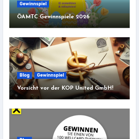
Gewinnspiel
ÖAMTC Gewinnspiele 2026
Blog
Gewinnspiel
Vorsicht vor der KOP United GmbH!