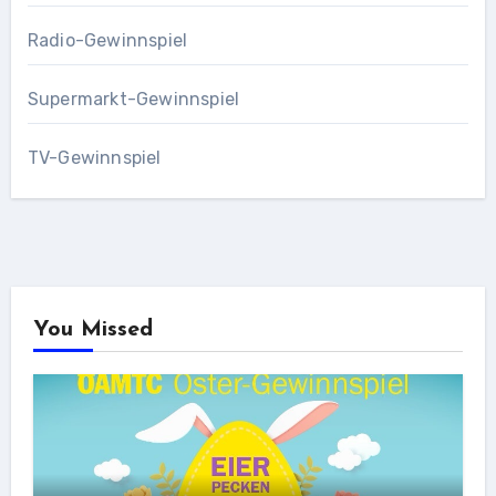
Radio-Gewinnspiel
Supermarkt-Gewinnspiel
TV-Gewinnspiel
You Missed